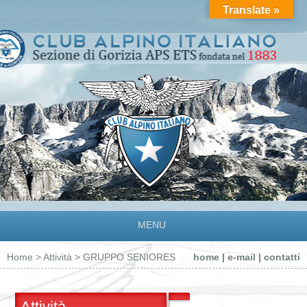
Translate »
MENU
Home
>
Attività
> GRUPPO SENIORES
home
|
e-mail
|
contatti
Attività