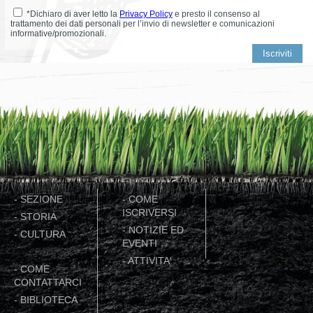
*Dichiaro di aver letto la
Privacy Policy
e presto il consenso al
trattamento dei dati personali per l’invio di newsletter e comunicazioni
informative/promozionali.
-
SEZIONE
-
COME
ISCRIVERSI
-
STORIA
-
NOTIZIE ED
-
CULTURA
EVENTI
-
ATTIVITA'
-
COME
CONTATTARCI
-
BIBLIOTECA