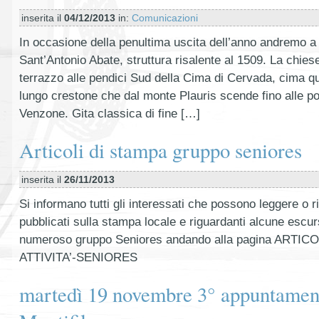
inserita il
04/12/2013
in:
Comunicazioni
In occasione della penultima uscita dell’anno andremo a v
Sant’Antonio Abate, struttura risalente al 1509. La chies
terrazzo alle pendici Sud della Cima di Cervada, cima qu
lungo crestone che dal monte Plauris scende fino alle po
Venzone. Gita classica di fine […]
Articoli di stampa gruppo seniores
inserita il
26/11/2013
Si informano tutti gli interessati che possono leggere o ril
pubblicati sulla stampa locale e riguardanti alcune escurs
numeroso gruppo Seniores andando alla pagina ARTICO
ATTIVITA’-SENIORES
martedì 19 novembre 3° appuntamen