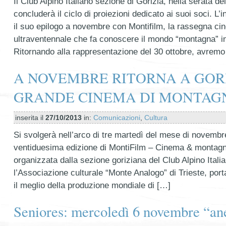
Il Club Alpino Italiano sezione di Gorizia, nella serata de
concluderà il ciclo di proiezioni dedicato ai suoi soci. L’
il suo epilogo a novembre con Montifilm, la rassegna ci
ultraventennale che fa conoscere il mondo “montagna” in t
Ritornando alla rappresentazione del 30 ottobre, avremo
A NOVEMBRE RITORNA A GORI
GRANDE CINEMA DI MONTAG
inserita il
27/10/2013
in:
Comunicazioni
,
Cultura
Si svolgerà nell’arco di tre martedì del mese di novembre
ventiduesima edizione di MontiFilm – Cinema & montagn
organizzata dalla sezione goriziana del Club Alpino Itali
l’Associazione culturale “Monte Analogo” di Trieste, port
il meglio della produzione mondiale di […]
Seniores: mercoledì 6 novembre “ane