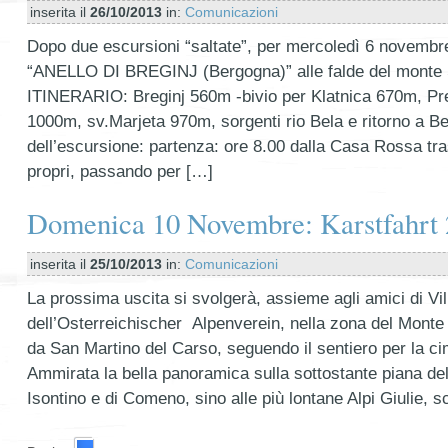
inserita il
26/10/2013
in:
Comunicazioni
Dopo due escursioni “saltate”, per mercoledì 6 novembre
“ANELLO DI BREGINJ (Bergogna)” alle falde del monte S
ITINERARIO: Breginj 560m -bivio per Klatnica 670m, Pr
1000m, sv.Marjeta 970m, sorgenti rio Bela e ritorno a Ber
dell’escursione: partenza: ore 8.00 dalla Casa Rossa tr
propri, passando per […]
Domenica 10 Novembre: Karstfahrt 
inserita il
25/10/2013
in:
Comunicazioni
La prossima uscita si svolgerà, assieme agli amici di Vi
dell’Osterreichischer Alpenverein, nella zona del Monte
da San Martino del Carso, seguendo il sentiero per la c
Ammirata la bella panoramica sulla sottostante piana de
Isontino e di Comeno, sino alle più lontane Alpi Giulie,