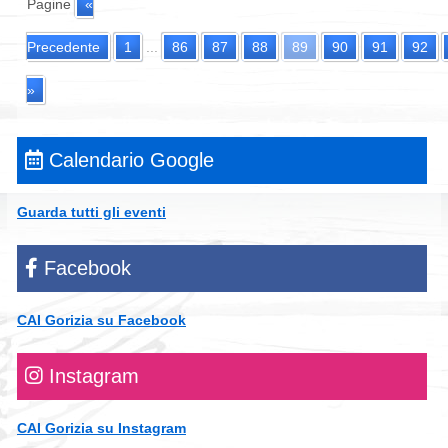
Pagine
«
Precedente
1
...
86
87
88
89
90
91
92
»
Calendario Google
Guarda tutti gli eventi
Facebook
CAI Gorizia su Facebook
Instagram
CAI Gorizia su Instagram