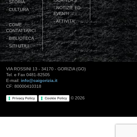
ISCRIVERSI
-
STORIA
-
NOTIZIE ED
-
CULTURA
EVENTI
-
ATTIVITA'
-
COME
CONTATTARCI
-
BIBLIOTECA
-
SITI UTILI
VIA ROSSINI 13 - 34170 - GORIZIA (GO)
Tel. e Fax 0481-82505
E-mail:
info@caigorizia.it
CF: 80000410318
© 2026
Privacy Policy
Cookie Policy