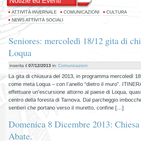
Notizie ed Eventi
ATTIVITÀ INVERNALE
COMUNICAZIONI
CULTURA
NEWS ATTIVITÀ SOCIALI
Seniores: mercoledì 18/12 gita di ch
Loqua
inserita il
07/12/2013
in:
Comunicazioni
La gita di chiusura del 2013, in programma mercoledì 1
come meta Loqua – con l’anello “dietro il muro”. ITINE
effettuare un’escursione attorno al paese di Loqua, qua
centro della foresta di Tarnova. Dal parcheggio imbocc
sentieri che portano verso il muretto, confine […]
Domenica 8 Dicembre 2013: Chiesa 
Abate.