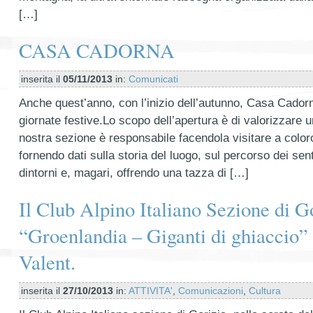
[…]
CASA CADORNA
inserita il
05/11/2013
in:
Comunicati
Anche quest’anno, con l’inizio dell’autunno, Casa Cadorn
giornate festive.Lo scopo dell’apertura è di valorizzare un
nostra sezione è responsabile facendola visitare a color
fornendo dati sulla storia del luogo, sul percorso dei sen
dintorni e, magari, offrendo una tazza di […]
Il Club Alpino Italiano Sezione di G
“Groenlandia – Giganti di ghiaccio” 
Valent.
inserita il
27/10/2013
in:
ATTIVITA'
,
Comunicazioni
,
Cultura