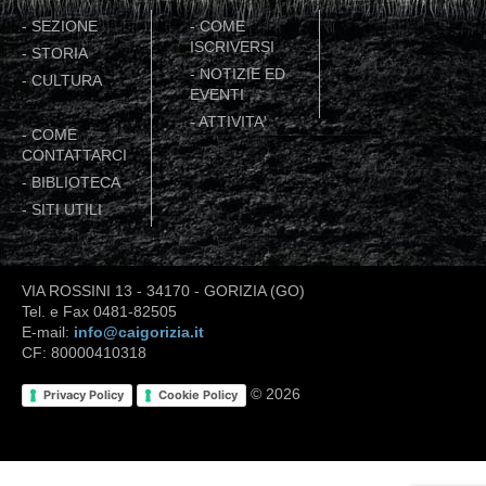
-
SEZIONE
-
COME
ISCRIVERSI
-
STORIA
-
NOTIZIE ED
-
CULTURA
EVENTI
-
ATTIVITA'
-
COME
CONTATTARCI
-
BIBLIOTECA
-
SITI UTILI
VIA ROSSINI 13 - 34170 - GORIZIA (GO)
Tel. e Fax 0481-82505
E-mail:
info@caigorizia.it
CF: 80000410318
© 2026
Privacy Policy
Cookie Policy