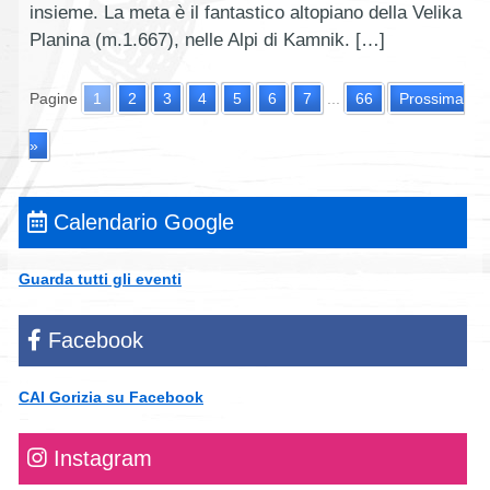
insieme. La meta è il fantastico altopiano della Velika
Planina (m.1.667), nelle Alpi di Kamnik. […]
Pagine
1
2
3
4
5
6
7
...
66
Prossima
»
Calendario Google
Guarda tutti gli eventi
Facebook
CAI Gorizia su Facebook
Instagram