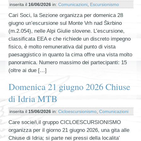
inserita il
16/06/2026
in:
Comunicazioni
,
Escursionismo
Cari Soci, la Sezione organizza per domenica 28
giugno un’escursione sul Monte Vrh nad Škrbino
(m.2.054), nelle Alpi Giulie slovene. L’escursione,
classificata EEA e che richiede un discreto impegno
fisico, è molto remunerativa dal punto di vista
paesaggistico in quanto la cima offre una vista molto
panoramica. Numero massimo dei partecipanti: 15
(oltre ai due […]
Domenica 21 giugno 2026 Chiuse
di Idria MTB
inserita il
15/06/2026
in:
Cicloescursionismo
,
Comunicazioni
Care socie/i,il gruppo CICLOESCURSIONISMO
organizza per il giorno 21 giugno 2026, una gita alle
Chiuse di Idria; si parte nei pressi della localita’