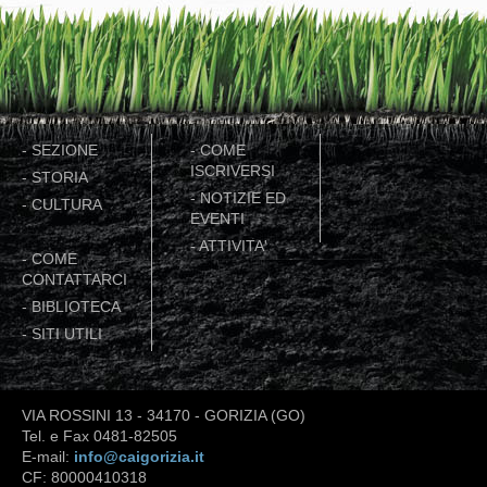
-
SEZIONE
-
COME
ISCRIVERSI
-
STORIA
-
NOTIZIE ED
-
CULTURA
EVENTI
-
ATTIVITA'
-
COME
CONTATTARCI
-
BIBLIOTECA
-
SITI UTILI
VIA ROSSINI 13 - 34170 - GORIZIA (GO)
Tel. e Fax 0481-82505
E-mail:
info@caigorizia.it
CF: 80000410318