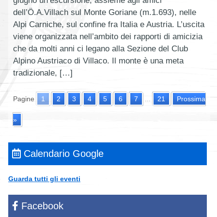
dell’Ö.A.Villach sul Monte Goriane (m.1.693), nelle
Alpi Carniche, sul confine fra Italia e Austria. L’uscita
viene organizzata nell’ambito dei rapporti di amicizia
che da molti anni ci legano alla Sezione del Club
Alpino Austriaco di Villaco. Il monte è una meta
tradizionale, […]
Pagine
1
2
3
4
5
6
7
...
21
Prossima
»
Calendario Google
Guarda tutti gli eventi
Facebook