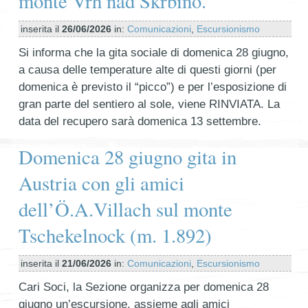
monte Vrh nad Škrbino.
inserita il
26/06/2026
in:
Comunicazioni
,
Escursionismo
Si informa che la gita sociale di domenica 28 giugno,
a causa delle temperature alte di questi giorni (per
domenica è previsto il “picco”) e per l’esposizione di
gran parte del sentiero al sole, viene RINVIATA. La
data del recupero sarà domenica 13 settembre.
Domenica 28 giugno gita in
Austria con gli amici
dell’Ö.A.Villach sul monte
Tschekelnock (m. 1.892)
inserita il
21/06/2026
in:
Comunicazioni
,
Escursionismo
Cari Soci, la Sezione organizza per domenica 28
giugno un’escursione, assieme agli amici