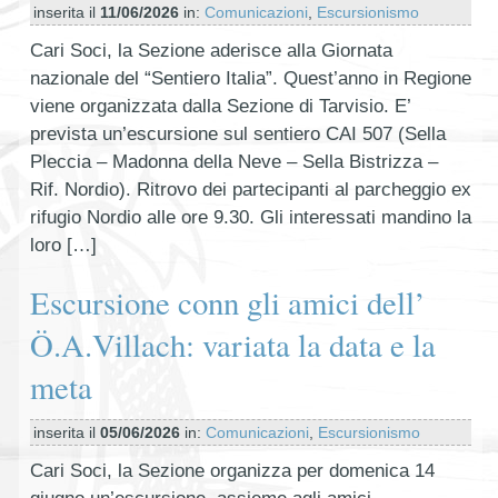
inserita il
11/06/2026
in:
Comunicazioni
,
Escursionismo
Cari Soci, la Sezione aderisce alla Giornata
nazionale del “Sentiero Italia”. Quest’anno in Regione
viene organizzata dalla Sezione di Tarvisio. E’
prevista un’escursione sul sentiero CAI 507 (Sella
Pleccia – Madonna della Neve – Sella Bistrizza –
Rif. Nordio). Ritrovo dei partecipanti al parcheggio ex
rifugio Nordio alle ore 9.30. Gli interessati mandino la
loro […]
Escursione conn gli amici dell’
Ö.A.Villach: variata la data e la
meta
inserita il
05/06/2026
in:
Comunicazioni
,
Escursionismo
Cari Soci, la Sezione organizza per domenica 14
giugno un’escursione, assieme agli amici