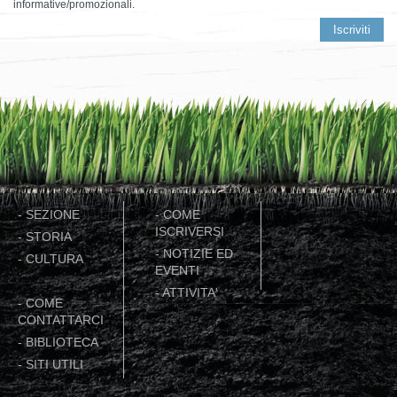
informative/promozionali.
-
SEZIONE
-
COME
ISCRIVERSI
-
STORIA
-
NOTIZIE ED
-
CULTURA
EVENTI
-
ATTIVITA'
-
COME
CONTATTARCI
-
BIBLIOTECA
-
SITI UTILI