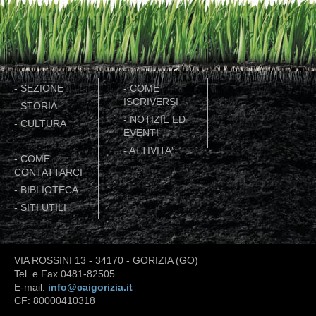
-
SEZIONE
-
COME
ISCRIVERSI
-
STORIA
-
NOTIZIE ED
-
CULTURA
EVENTI
-
ATTIVITA'
-
COME
CONTATTARCI
-
BIBLIOTECA
-
SITI UTILI
VIA ROSSINI 13 - 34170 - GORIZIA (GO)
Tel. e Fax 0481-82505
E-mail:
info@caigorizia.it
CF: 80000410318