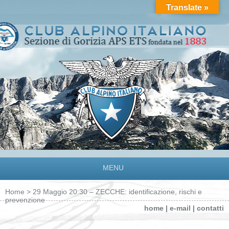
Translate »
MENU
Home
> 29 Maggio 20:30 – ZECCHE: identificazione, rischi e
prevenzione
home
|
e-mail
|
contatti