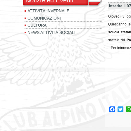
Notizie ed Eventi
inserita il
07
ATTIVITÀ INVERNALE
Giovedì 3 ot
COMUNICAZIONI
Quest’anno le 
CULTURA
scuola statal
NEWS ATTIVITÀ SOCIALI
statale “N. Pa
Per informazi
Facebo
Twi