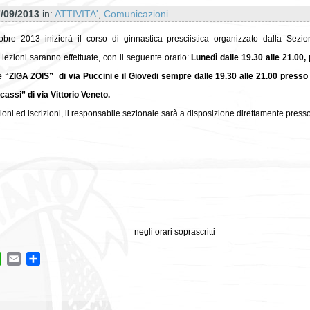
/09/2013
in:
ATTIVITA'
,
Comunicazioni
tobre 2013
inizierà il corso di ginnastica presciistica organizzato dalla Sezio
lezioni saranno effettuate, con il seguente orario:
Lunedì dalle 19.30 alle 21.00,
e “ZIGA ZOIS” di via Puccini e il Giovedi sempre dalle 19.30 alle 21.00 presso 
cassi” di via Vittorio Veneto.
oni ed iscrizioni, il responsabile sezionale sarà a disposizione direttamente presso 
negli orari soprascritti
ok
tter
WhatsApp
Email
Condividi