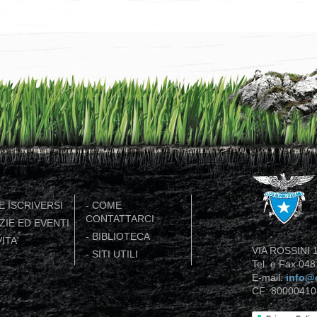
 ISCRIVERSI
-
COME
CONTATTARCI
ZIE ED EVENTI
-
BIBLIOTECA
ITA'
VIA ROSSINI 1
-
SITI UTILI
Tel. e Fax 04
E-mail:
info@c
CF: 80000410