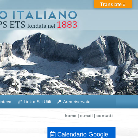
Translate »
lioteca
Link a Siti Utili
Area riservata
home
|
e-mail
|
contatti
Calendario Google