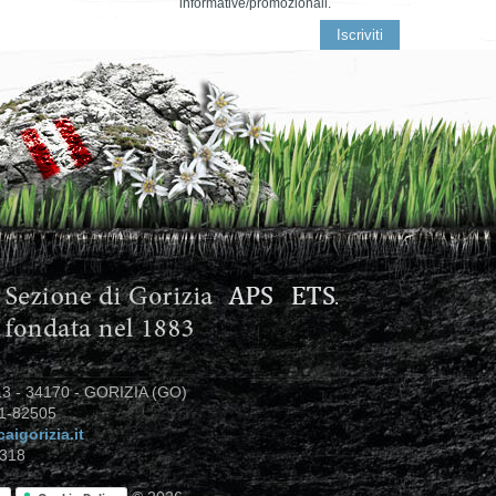
informative/promozionali.
3 - 34170 - GORIZIA (GO)
81-82505
aigorizia.it
318