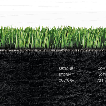
-
SEZIONE
-
COME
-
STORIA
-
NOTI
-
CULTURA
-
ATTIV