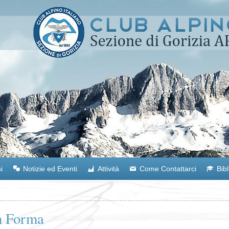
i
Notizie ed Eventi
Attività
Come Contattarci
Bib
in Forma