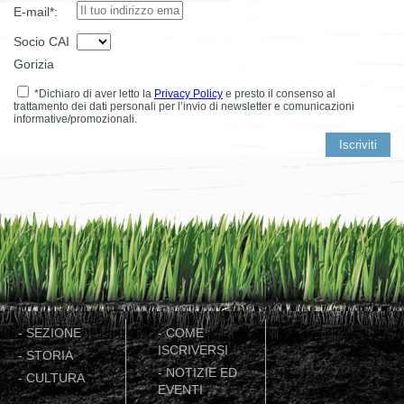
E-mail*:
Socio CAI
Gorizia
*Dichiaro di aver letto la
Privacy Policy
e presto il consenso al
trattamento dei dati personali per l’invio di newsletter e comunicazioni
informative/promozionali.
-
SEZIONE
-
COME
ISCRIVERSI
-
STORIA
-
NOTIZIE ED
-
CULTURA
EVENTI