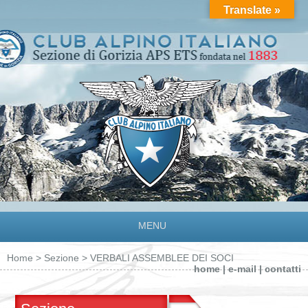
Translate »
MENU
Home
>
Sezione
> VERBALI ASSEMBLEE DEI SOCI
home
|
e-mail
|
contatti