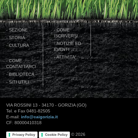
-
SEZIONE
-
COME
ISCRIVERSI
-
STORIA
-
NOTIZIE ED
-
CULTURA
EVENTI
-
ATTIVITA'
-
COME
CONTATTARCI
-
BIBLIOTECA
-
SITI UTILI
VIA ROSSINI 13 - 34170 - GORIZIA (GO)
Tel. e Fax 0481-82505
E-mail:
info@caigorizia.it
CF: 80000410318
© 2026
Privacy Policy
Cookie Policy