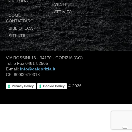
-
CULTURA
EVENTI
-
ATTIVITA'
-
COME
CONTATTARCI
-
BIBLIOTECA
-
SITI UTILI
VIA ROSSINI 13 - 34170 - GORIZIA (GO)
Tel. e Fax 0481-82505
E-mail:
info@caigorizia.it
CF: 80000410318
© 2026
Privacy Policy
Cookie Policy