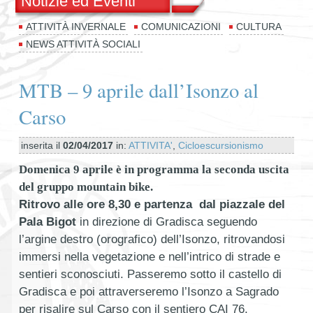
Notizie ed Eventi
ATTIVITÀ INVERNALE
COMUNICAZIONI
CULTURA
NEWS ATTIVITÀ SOCIALI
MTB – 9 aprile dall’Isonzo al
Carso
inserita il
02/04/2017
in:
ATTIVITA'
,
Cicloescursionismo
Domenica 9 aprile è in programma la seconda uscita
del gruppo mountain bike.
Ritrovo alle ore 8,30 e
partenza dal piazzale del
Pala Bigot
in direzione di Gradisca seguendo
l’argine destro (orografico) dell’Isonzo, ritrovandosi
immersi nella vegetazione e nell’intrico di strade e
sentieri sconosciuti. Passeremo sotto il castello di
Gradisca e poi attraverseremo l’Isonzo a Sagrado
per risalire sul Carso con il sentiero CAI 76,