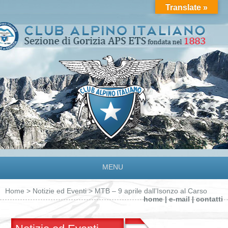
Translate »
MENU
Home
>
Notizie ed Eventi
> MTB – 9 aprile dall’Isonzo al Carso
home
|
e-mail
|
contatti