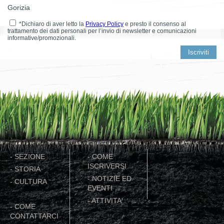
Gorizia
*Dichiaro di aver letto la
Privacy Policy
e presto il consenso al
trattamento dei dati personali per l’invio di newsletter e comunicazioni
informative/promozionali.
-
SEZIONE
-
COME
ISCRIVERSI
-
STORIA
-
NOTIZIE ED
-
CULTURA
EVENTI
-
ATTIVITA'
-
COME
CONTATTARCI