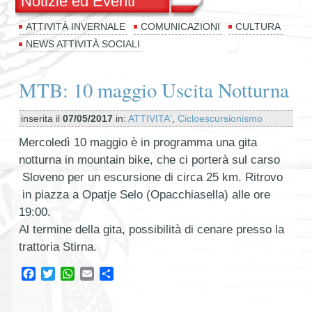
Notizie ed Eventi
ATTIVITÀ INVERNALE
COMUNICAZIONI
CULTURA
NEWS ATTIVITÀ SOCIALI
MTB: 10 maggio Uscita Notturna
inserita il
07/05/2017
in:
ATTIVITA'
,
Cicloescursionismo
Mercoledì 10 maggio è in programma una gita
notturna in mountain bike, che ci porterà sul carso
Sloveno per un escursione di circa 25 km. Ritrovo
in piazza a Opatje Selo (Opacchiasella) alle ore
19:00.
Al termine della gita, possibilità di cenare presso la
trattoria Stirna.
Facebook
Twitter
WhatsApp
Email
Condividi