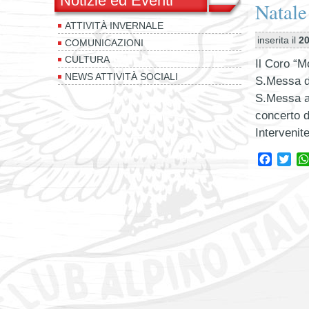
Notizie ed Eventi
Natale
ATTIVITÀ INVERNALE
inserita il
20
COMUNICAZIONI
CULTURA
Il Coro “M
NEWS ATTIVITÀ SOCIALI
S.Messa de
S.Messa av
concerto di
Intervenit
Facebo
Twi