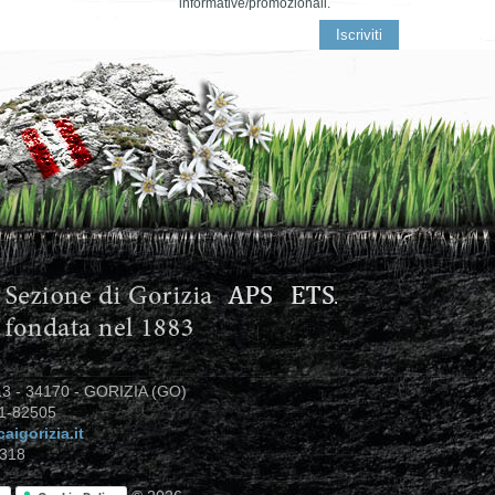
informative/promozionali.
3 - 34170 - GORIZIA (GO)
81-82505
aigorizia.it
318