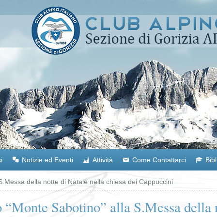
i
Notizie ed Eventi
Attività
Come Contattarci
Bib
S.Messa della notte di Natale nella chiesa dei Cappuccini
o “Monte Sabotino” alla S.Messa della n