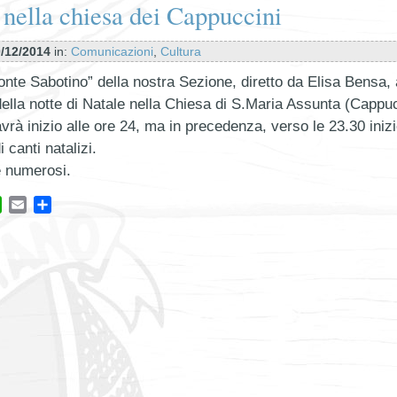
 nella chiesa dei Cappuccini
/12/2014
in:
Comunicazioni
,
Cultura
onte Sabotino” della nostra Sezione, diretto da Elisa Bensa, a
lla notte di Natale nella Chiesa di S.Maria Assunta (Cappuc
rà inizio alle ore 24, ma in precedenza, verso le 23.30 iniz
 canti natalizi.
e numerosi.
ok
tter
WhatsApp
Email
Condividi