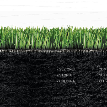
-
SEZIONE
-
COME
-
STORIA
-
NOTI
-
CULTURA
-
ATTIV