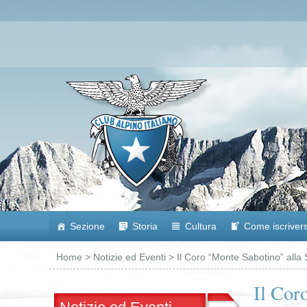
Sezione
Storia
Cultura
Come iscrivers
Home
>
Notizie ed Eventi
> Il Coro “Monte Sabotino” alla 
Il Cor