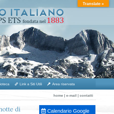
Translate »
lioteca
Link a Siti Utili
Area riservata
home
|
e-mail
|
contatti
otte di
Calendario Google