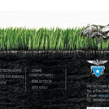
 ISCRIVERSI
-
COME
CONTATTARCI
ZIE ED EVENTI
-
BIBLIOTECA
ITA'
VIA ROSSINI 1
-
SITI UTILI
Tel. e Fax 04
E-mail:
info@c
CF: 80000410