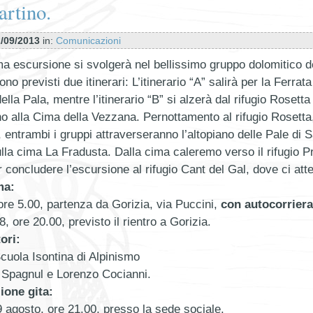
rtino.
/09/2013
in:
Comunicazioni
a escursione si svolgerà nel bellissimo gruppo dolomitico d
no previsti due itinerari: L’itinerario “A” salirà per la Ferrata
lla Pala, mentre l’itinerario “B” si alzerà dal rifugio Rosetta 
no alla Cima della Vezzana. Pernottamento al rifugio Rosetta,
, entrambi i gruppi attraverseranno l’altopiano delle Pale di 
ulla cima La Fradusta. Dalla cima caleremo verso il rifugio Pr
r concludere l’escursione al rifugio Cant del Gal, dove ci atte
ma:
ore 5.00, partenza da Gorizia, via Puccini,
con autocorriera
, ore 20.00, previsto il rientro a Gorizia.
ori:
 Scuola Isontina di Alpinismo
 Spagnul e Lorenzo Cocianni.
ione gita:
 agosto, ore 21.00, presso la sede sociale.