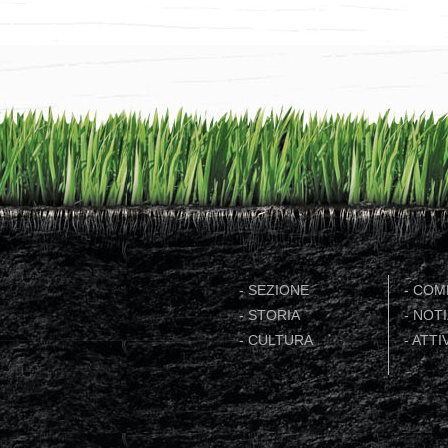
-
SEZIONE
-
COME
-
STORIA
-
NOTI
-
CULTURA
-
ATTIV