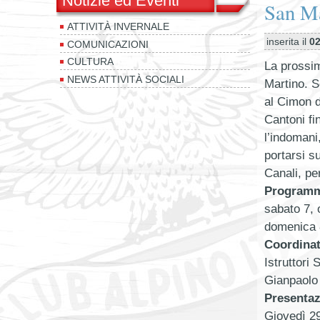
Notizie ed Eventi
San Ma
ATTIVITÀ INVERNALE
inserita il
02
COMUNICAZIONI
CULTURA
La prossim
NEWS ATTIVITÀ SOCIALI
Martino. So
al Cimon de
Cantoni fi
l’indomani
portarsi s
Canali, pe
Program
sabato 7, 
domenica 8
Coordinat
Istruttori
Gianpaolo
Presentaz
Giovedì 29