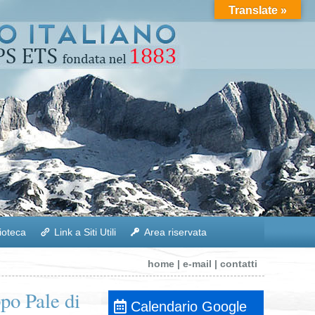
Translate »
lioteca
Link a Siti Utili
Area riservata
home
|
e-mail
|
contatti
po Pale di
Calendario Google