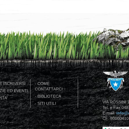
 ISCRIVERSI
-
COME
CONTATTARCI
ZIE ED EVENTI
-
BIBLIOTECA
ITA'
VIA ROSSINI 1
-
SITI UTILI
Tel. e Fax 04
E-mail:
info@c
CF: 80000410