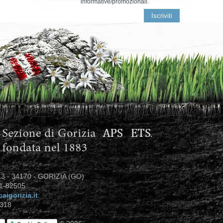
informative/promozionali.
3 - 34170 - GORIZIA (GO)
81-82505
aigorizia.it
318