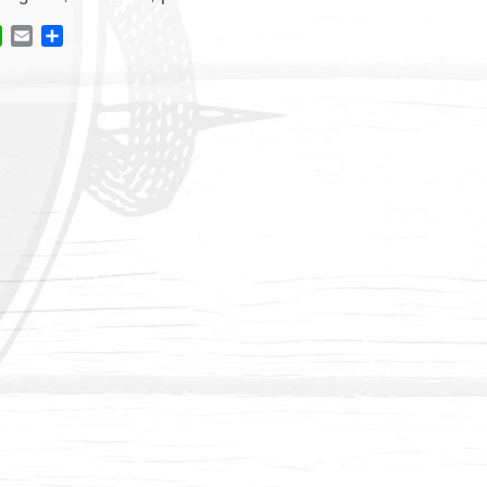
ok
tter
WhatsApp
Email
Condividi