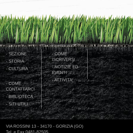
-
SEZIONE
-
COME
ISCRIVERSI
-
STORIA
-
NOTIZIE ED
-
CULTURA
EVENTI
-
ATTIVITA'
-
COME
CONTATTARCI
-
BIBLIOTECA
-
SITI UTILI
VIA ROSSINI 13 - 34170 - GORIZIA (GO)
Tel. e Fax 0481-82505