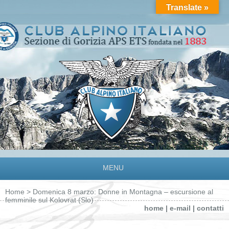
Translate »
MENU
Home
> Domenica 8 marzo: Donne in Montagna – escursione al
femminile sul Kolovrat (Slo)
home
|
e-mail
|
contatti