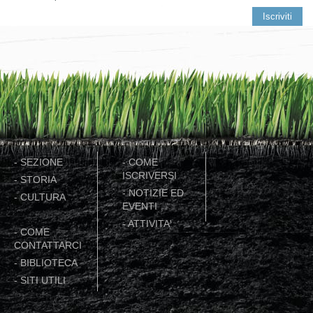
-
SEZIONE
-
COME
ISCRIVERSI
-
STORIA
-
NOTIZIE ED
-
CULTURA
EVENTI
-
ATTIVITA'
-
COME
CONTATTARCI
-
BIBLIOTECA
-
SITI UTILI