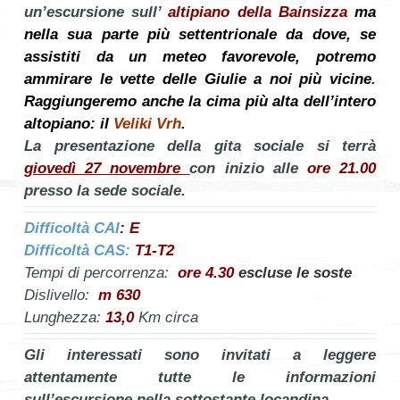
un’escursione sull’
a
ltipiano della Bainsizza
ma
nella sua parte più settentrionale da dove, se
assistiti da un meteo favorevole, potremo
ammirare le vette delle
Giulie a noi più vicine
.
Raggiungeremo anche la cima più alta dell’intero
altopiano: il
Veliki Vrh
.
La presentazione della gita sociale si terrà
giovedì 27 novembre
con inizio alle
ore 21.00
presso la sede sociale.
Difficoltà CAI
: E
Difficoltà CAS:
T1-T2
Tempi di percorrenza:
ore 4.30
escluse le soste
Dislivello:
m 630
Lunghezza:
13,0
Km circa
Gli interessati sono invitati a leggere
attentamente tutte le informazioni
sull’escursione nella sottostante locandina.