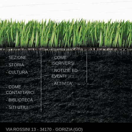
-
SEZIONE
-
COME
ISCRIVERSI
-
STORIA
-
NOTIZIE ED
-
CULTURA
EVENTI
-
ATTIVITA'
-
COME
CONTATTARCI
-
BIBLIOTECA
-
SITI UTILI
VIA ROSSINI 13 - 34170 - GORIZIA (GO)