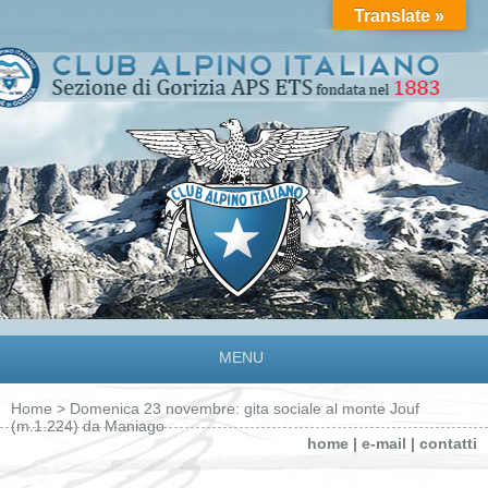
Translate »
MENU
Home
> Domenica 23 novembre: gita sociale al monte Jouf
(m.1.224) da Maniago
home
|
e-mail
|
contatti