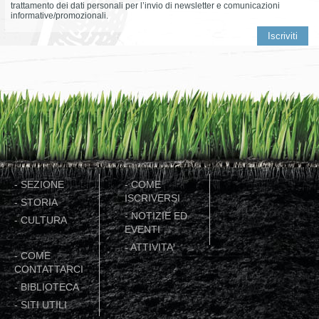
trattamento dei dati personali per l’invio di newsletter e comunicazioni
informative/promozionali.
-
SEZIONE
-
COME
ISCRIVERSI
-
STORIA
-
NOTIZIE ED
-
CULTURA
EVENTI
-
ATTIVITA'
-
COME
CONTATTARCI
-
BIBLIOTECA
-
SITI UTILI