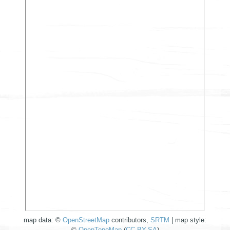
map data: ©
OpenStreetMap
contributors,
SRTM
| map style:
©
OpenTopoMap
(
CC-BY-SA
)