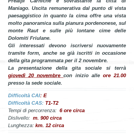
Prealpi Carniche e sovrastante la città di
Maniago. Uscita remunerativa dal punto di vista
paesaggistico in quanto la cima offre una vista
molto panoramica sulla pianura pordenonese, sul
monte Raut e sulle più lontane cime delle
Dolomiti Friulane.
Gli interessati devono iscriversi nuovamente
tramite form, anche se già iscritti in occasione
della gita programmata per il 2 novembre.
La presentazione della gita sociale si terrà
giovedì 20 novembre
con inizio alle
ore 21.00
presso la sede sociale.
Difficoltà CAI
: E
Difficoltà CAS:
T1-T2
Tempi di percorrenza:
6 ore circa
Dislivello:
m. 900 circa
Lunghezza:
km. 12 circa