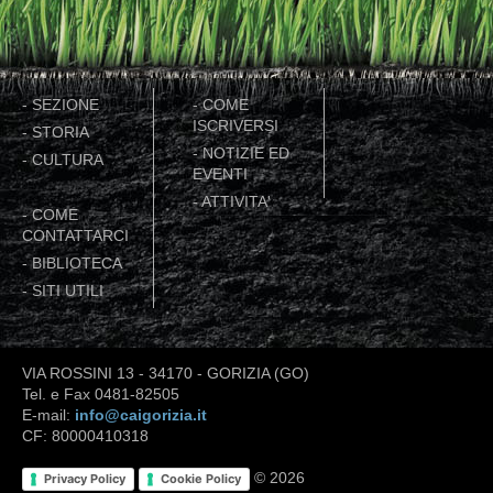
-
SEZIONE
-
COME
ISCRIVERSI
-
STORIA
-
NOTIZIE ED
-
CULTURA
EVENTI
-
ATTIVITA'
-
COME
CONTATTARCI
-
BIBLIOTECA
-
SITI UTILI
VIA ROSSINI 13 - 34170 - GORIZIA (GO)
Tel. e Fax 0481-82505
E-mail:
info@caigorizia.it
CF: 80000410318
© 2026
Privacy Policy
Cookie Policy