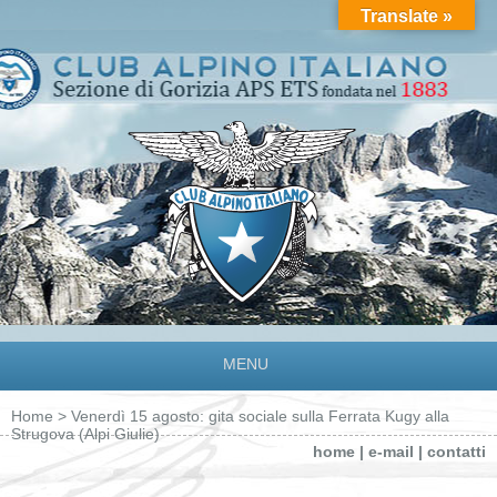
Translate »
MENU
Home
> Venerdì 15 agosto: gita sociale sulla Ferrata Kugy alla
Strugova (Alpi Giulie)
home
|
e-mail
|
contatti