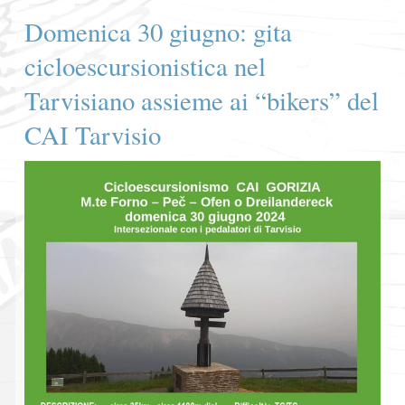
Domenica 30 giugno: gita
cicloescursionistica nel
Tarvisiano assieme ai “bikers” del
CAI Tarvisio