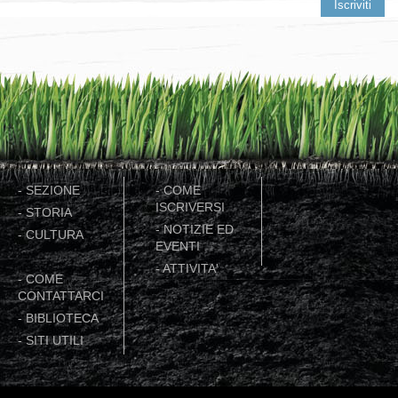
-
SEZIONE
-
COME
ISCRIVERSI
-
STORIA
-
NOTIZIE ED
-
CULTURA
EVENTI
-
ATTIVITA'
-
COME
CONTATTARCI
-
BIBLIOTECA
-
SITI UTILI