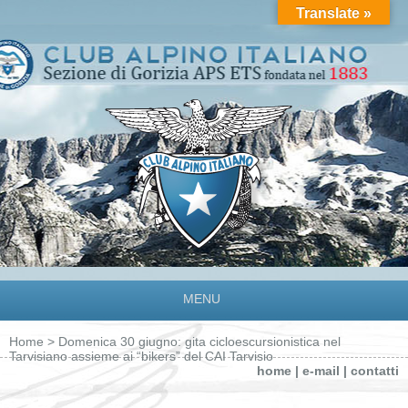
Translate »
MENU
Home
> Domenica 30 giugno: gita cicloescursionistica nel
Tarvisiano assieme ai “bikers” del CAI Tarvisio
home
|
e-mail
|
contatti