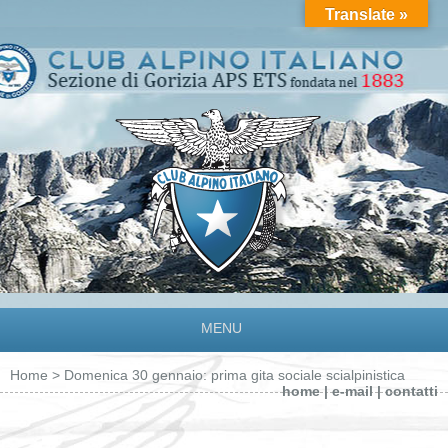
Translate »
MENU
Home
> Domenica 30 gennaio: prima gita sociale scialpinistica
home
|
e-mail
|
contatti