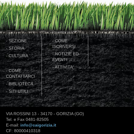
-
SEZIONE
-
COME
ISCRIVERSI
-
STORIA
-
NOTIZIE ED
-
CULTURA
EVENTI
-
ATTIVITA'
-
COME
CONTATTARCI
-
BIBLIOTECA
-
SITI UTILI
VIA ROSSINI 13 - 34170 - GORIZIA (GO)
Tel. e Fax 0481-82505
E-mail:
info@caigorizia.it
CF: 80000410318